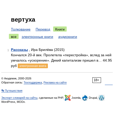
вертуха
Толкование
Перевод
Книги
все
электронные книги
аудиокниги
Рассказы
, Ира Брилёва (2015)
1
Кончался 20-й век. Пролетела «перестройка», вслед за ней
умчалось «ускорение». Дикий капитализм пришел в… 44.95
руб
электронная книга
© Академик, 2000-2026
18+
Обратная связь:
Техподдержка
,
Реклама на сайте
👣 Путешествия
Экспорт словарей на сайты
, сделанные на PHP,
Joomla,
Drupal,
WordPress, MODx.